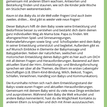
gemeinsam mit anderen Eltern wachsen, Antworten und
Bestärkung finden und staunen, wie sich die Kinder jede Woche
ein Stückchen weiterentwickeln.
Kaum ist das Baby da, ist die Welt voller Fragen! Und auch beim
zweiten, dritten… Kind gibt es wieder viele neue Fragen!
Dieser Babykurs hilft dir dein Baby sowie seine Entwicklung und
Bedürfnisse besser zu verstehen und bestärkt dich darin deinen
ganz individuellen Weg als Mama bzw. Papa zu finden. Mit
altersgerechten Spiel- und Sinnesanregungen,
Materialerfahrungen sowie Sing- und Schoßspielen wird dein Baby
in seiner Entwicklung unterstützt und begleitet. Außerdem gibt es
auf Wunsch Einblicke in Elemente der Babymassage und
Babygebärden. Neben der natürlichen, seelischen und
motorischen Entwicklung deines Babys geht es hier auch um DICH
mit all deinen Fragen und Herausforderungen. Basierend auf dem
aktuellen Stand der Hirn-, Entwicklungs- und Bindungsforschung
sprechen wir über all die Themen, die Eltern im ersten Lebensjahr
beschäftigen (z.B. Eltern-Kind-Bindung, Milch, Beikost, Tragen,
Schlafen, Verwöhnen, Handling von Babys und Kommunikation).
Die Kursinhalte richten sich nach dem Entwicklungsstand der
Babys sowie euren Fragen und aktuellen Herausforderungen.
Gemeinsam mit deinem Baby wirst du viele neue Dinge entdecken
und ausprobieren. Während dein Baby die Welt erkundet und
andere Babys kennenlernt, hast du die Möglichkeit Kontakte zu
anderen Eltern zu knüpfen und dich mit ihnen auszutauschen.