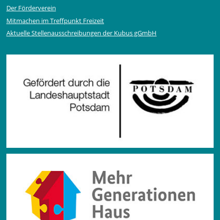
Der Förderverein
Mitmachen im Treffpunkt Freizeit
Aktuelle Stellen­ausschrei­bungen der Kubus gGmbH