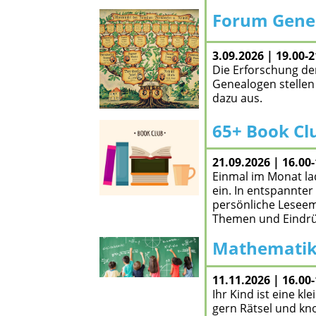
Forum Gene
zum Angebot
3.09.2026 | 19.00-
Die Erforschung der
Genealogen stellen
dazu aus.
65+ Book Cl
zum Angebot
21.09.2026 | 16.00
Einmal im Monat la
ein. In entspannte
persönliche Lesee
Themen und Eindr
Mathematik
zum Angebot
11.11.2026 | 16.00
Ihr Kind ist eine kl
gern Rätsel und kno