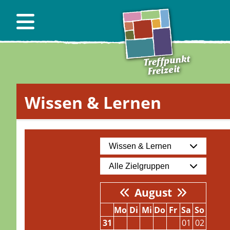
Wissen & Lernen
August
Mo
Di
Mi
Do
Fr
Sa
So
31
01
02