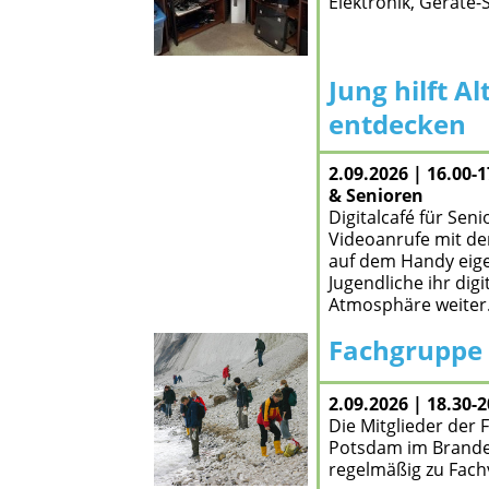
Elektronik, Geräte
Jung hilft A
zum Angebot
entdecken
2.09.2026 | 16.00-
& Senioren
Digitalcafé für Se
Videoanrufe mit de
auf dem Handy eige
Jugendliche ihr di
Atmosphäre weite
Fachgruppe 
zum Angebot
2.09.2026 | 18.30-
Die Mitglieder der 
Potsdam im Branden
regelmäßig zu Fac