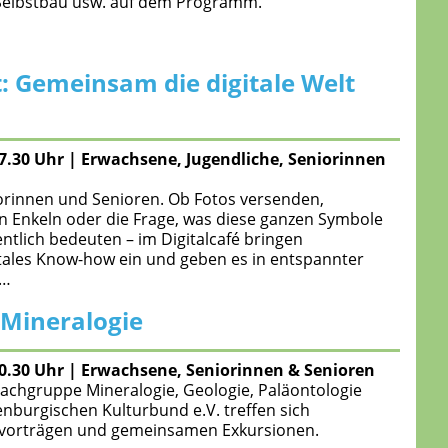
-Selbstbau usw. auf dem Programm.
lt: Gemeinsam die digitale Welt
17.30 Uhr
|
Erwachsene, Jugendliche, Seniorinnen
niorinnen und Senioren. Ob Fotos versenden,
n Enkeln oder die Frage, was diese ganzen Symbole
ntlich bedeuten – im Digitalcafé bringen
gitales Know-how ein und geben es in entspannter
r…
Mineralogie
20.30 Uhr
|
Erwachsene, Seniorinnen & Senioren
Fachgruppe Mineralogie, Geologie, Paläontologie
burgischen Kulturbund e.V. treffen sich
hvorträgen und gemeinsamen Exkursionen.