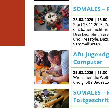
SOMALES – R
zum Angebot
25.08.2026 | 16.00
Start 28.11.2023. 
ein, bauen nicht n
Drei Disziplinen er
und Freestyle. Daz
Sammelkarten…
Afu-Jugendg
zum Angebot
Computer
25.08.2026 | 16.30
Wir lernen die Wel
und große Bausätz
SOMALES – R
zum Angebot
Fortgeschri