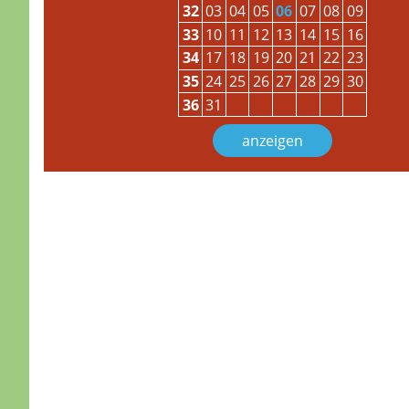
32
03
04
05
06
07
08
09
33
10
11
12
13
14
15
16
34
17
18
19
20
21
22
23
35
24
25
26
27
28
29
30
36
31
anzeigen