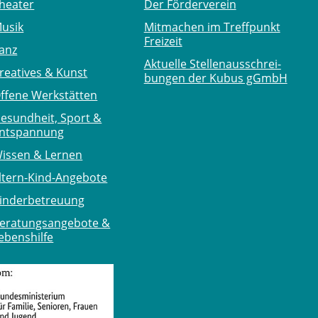
heater
Der Förderverein
usik
Mitmachen im Treffpunkt
Freizeit
anz
Aktuelle Stellen­ausschrei­
reatives & Kunst
bungen der Kubus gGmbH
ffene Werkstätten
esundheit, Sport &
ntspannung
issen & Lernen
ltern-Kind-Angebote
inderbetreuung
eratungsangebote &
ebenshilfe