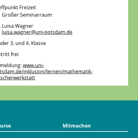
effpunkt Freizeit
Großer Seminarraum
. Luisa Wagner
luisa.wagner@uni-potsdam.de
nder 3. und 4. Klasse
tritt frei
meldung:
www.uni-
tsdam.de/inklusion/lernen/mathematik-
rscherwerkstatt
urse
Mitmachen