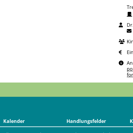
Tr
Dr
Ki
Ein
An
po
fo
Kalender
Handlungsfelder
K