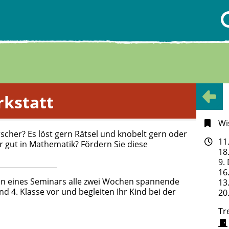
kstatt
Wi
orscher? Es löst gern Rätsel und knobelt gern oder
11
hr gut in Mathematik? Fördern Sie diese
18
9.
16
n eines Seminars alle zwei Wochen spannende
13
4. Klasse vor und begleiten Ihr Kind bei der
20
Tr