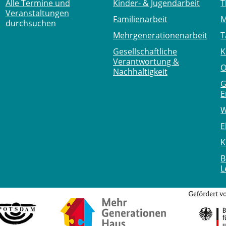
Alle Termine und
Kinder- & Jugendarbeit
T
Veranstaltungen
Familienarbeit
M
durchsuchen
Mehr­generationen­arbeit
T
Gesellschaftliche
K
Verantwortung &
O
Nachhaltigkeit
G
E
W
E
K
B
L