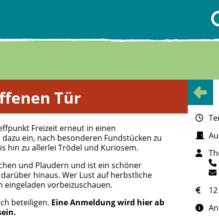
ffenen Tür
Te
fpunkt Freizeit erneut in einen
Au
n dazu ein, nach besonderen Fundstücken zu
 hin zu allerlei Trödel und Kuriosem.
Th
chen und Plaudern und ist ein schöner
darüber hinaus. Wer Lust auf herbstliche
ch eingeladen vorbeizuschauen.
12
ch beteiligen.
Eine Anmeldung wird hier ab
An
ein.