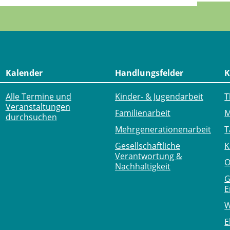
Kalender
Handlungsfelder
K
Alle Termine und
Kinder- & Jugendarbeit
T
Veranstaltungen
Familienarbeit
M
durchsuchen
Mehr­generationen­arbeit
T
Gesellschaftliche
K
Verantwortung &
O
Nachhaltigkeit
G
E
W
E