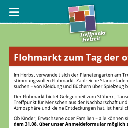
Flohmarkt zum Tag der o
Im Herbst verwandelt sich der Planetengarten am Tref
stimmungsvollen Flohmarkt. Zahlreiche Stände lade
suchen – von Kleidung und Büchern über Spielzeug bis
Der Flohmarkt bietet Gelegenheit zum Stöbern, Taus
Treffpunkt für Menschen aus der Nachbarschaft und 
Atmosphäre und kleine Entdeckungen hat, ist herzli
Ob Kinder, Erwachsene oder Familien – alle können si
dem 31.08. über unser Anmeldeformular möglich s