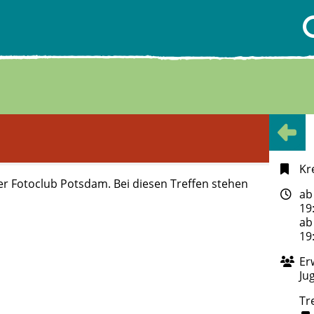
Kr
der Fotoclub Potsdam. Bei diesen Treffen stehen
ab
19
ab
19
Er
Ju
Tr