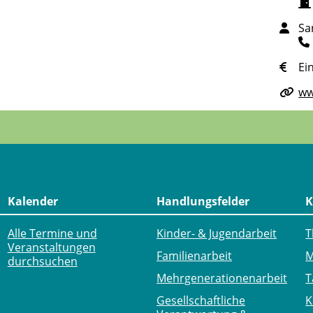
Sa
Ein
ww
Kalender
Handlungsfelder
K
Alle Termine und
Kinder- & Jugendarbeit
T
Veranstaltungen
Familienarbeit
M
durchsuchen
Mehr­generationen­arbeit
T
Gesellschaftliche
K