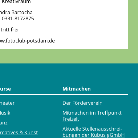
Kreativraum
ndra Bartocha
0331-8172875
tritt frei
w.fotoclub-potsdam.de
urse
Mitmachen
heater
Der Förderverein
usik
Mitmachen im Treffpunkt
Freizeit
anz
Aktuelle Stellen­ausschrei­
reatives & Kunst
bungen der Kubus gGmbH