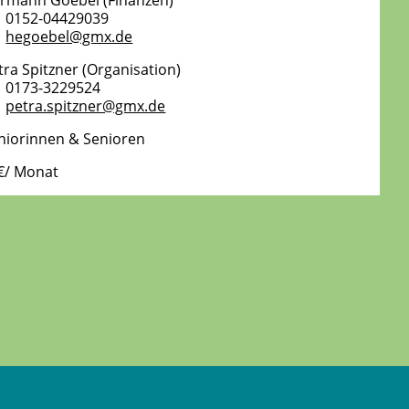
rmann Goebel (Finanzen)
0152-04429039
hegoebel@gmx.de
tra Spitzner (Organisation)
0173-3229524
petra.spitzner@gmx.de
niorinnen & Senioren
€/ Monat