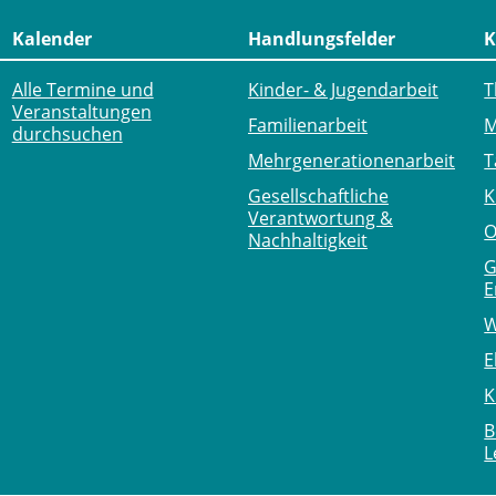
Kalender
Handlungsfelder
K
Alle Termine und
Kinder- & Jugendarbeit
T
Veranstaltungen
Familienarbeit
M
durchsuchen
Mehr­generationen­arbeit
T
Gesellschaftliche
K
Verantwortung &
O
Nachhaltigkeit
G
E
W
E
K
B
L