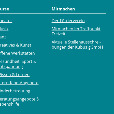
urse
Mitmachen
heater
Der Förderverein
usik
Mitmachen im Treffpunkt
Freizeit
anz
Aktuelle Stellen­ausschrei­
reatives & Kunst
bungen der Kubus gGmbH
ffene Werkstätten
esundheit, Sport &
ntspannung
issen & Lernen
ltern-Kind-Angebote
inderbetreuung
eratungsangebote &
ebenshilfe