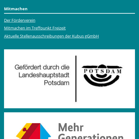
Mitmachen
Der Förderverein
Mitmachen im Treffpunkt Freizeit
Aktuelle Stellen­ausschrei­bungen der Kubus gGmbH