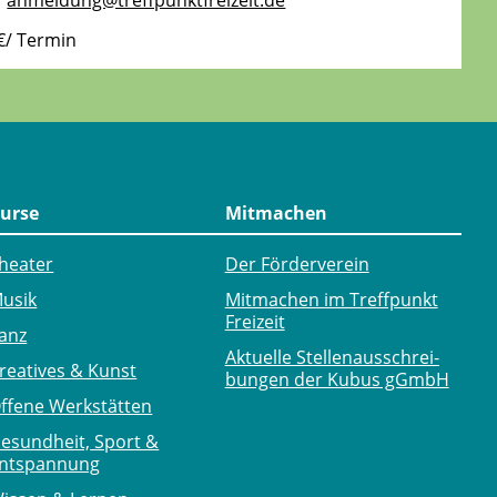
anmeldung@treffpunktfreizeit.de
€/ Termin
urse
Mitmachen
heater
Der Förderverein
usik
Mitmachen im Treffpunkt
Freizeit
anz
Aktuelle Stellen­ausschrei­
reatives & Kunst
bungen der Kubus gGmbH
ffene Werkstätten
esundheit, Sport &
ntspannung