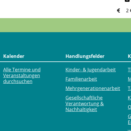
2 
Kalender
Handlungsfelder
K
Alle Termine und
Kinder- & Jugendarbeit
T
Veranstaltungen
Familienarbeit
M
durchsuchen
Mehr­generationen­arbeit
T
Gesellschaftliche
K
Verantwortung &
O
Nachhaltigkeit
G
E