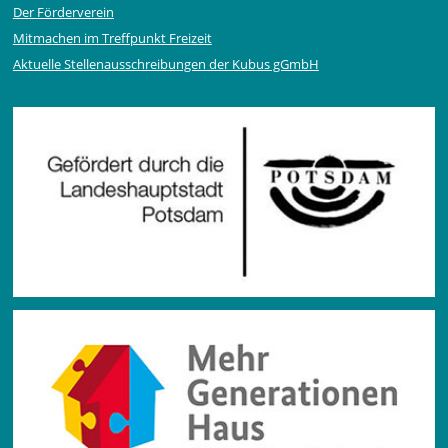
Der Förderverein
Mitmachen im Treffpunkt Freizeit
Aktuelle Stellen­ausschrei­bungen der Kubus gGmbH