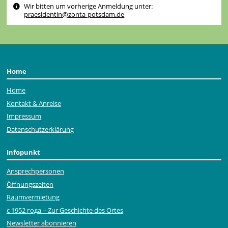
Wir bitten um vorherige Anmeldung unter:
praesidentin@zonta-potsdam.de
Home
Home
Kontakt & Anreise
Impressum
Datenschutzerklärung
Infopunkt
Ansprechpersonen
Öffnungszeiten
Raumvermietung
с 1952 года – Zur Geschichte des Ortes
Newsletter abonnieren