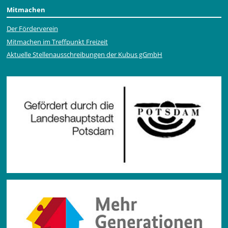
Mitmachen
Der Förderverein
Mitmachen im Treffpunkt Freizeit
Aktuelle Stellen­ausschrei­bungen der Kubus gGmbH