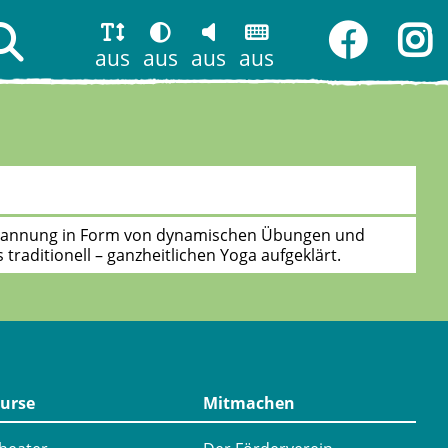
aus
aus
aus
aus
tspannung in Form von dynamischen Übungen und
traditionell – ganzheitlichen Yoga aufgeklärt.
urse
Mitmachen