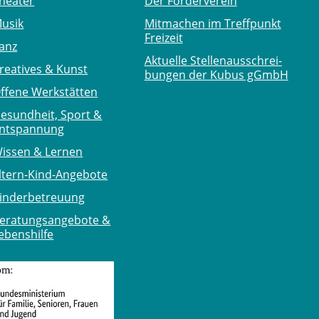
heater
Der Förderverein
usik
Mitmachen im Treffpunkt
Freizeit
anz
Aktuelle Stellen­ausschrei­
reatives & Kunst
bungen der Kubus gGmbH
ffene Werkstätten
esundheit, Sport &
ntspannung
issen & Lernen
ltern-Kind-Angebote
inderbetreuung
eratungsangebote &
ebenshilfe