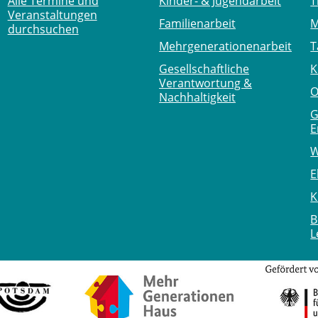
Alle Termine und
Kinder- & Jugendarbeit
T
Veranstaltungen
Familienarbeit
M
durchsuchen
Mehr­generationen­arbeit
T
Gesellschaftliche
K
Verantwortung &
O
Nachhaltigkeit
G
E
W
E
K
B
L