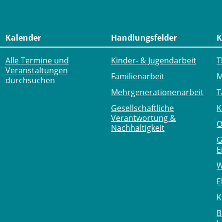
Kalender
Handlungsfelder
K
Alle Termine und
Kinder- & Jugendarbeit
T
Veranstaltungen
Familienarbeit
M
durchsuchen
Mehr­generationen­arbeit
T
Gesellschaftliche
K
Verantwortung &
O
Nachhaltigkeit
G
E
W
E
K
B