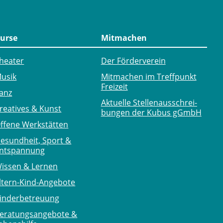
urse
Mitmachen
heater
Der Förderverein
usik
Mitmachen im Treffpunkt
Freizeit
anz
Aktuelle Stellen­ausschrei­
reatives & Kunst
bungen der Kubus gGmbH
ffene Werkstätten
esundheit, Sport &
ntspannung
issen & Lernen
ltern-Kind-Angebote
inderbetreuung
eratungsangebote &