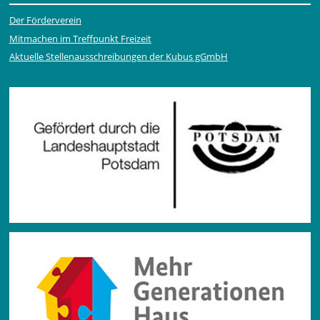
Der Förderverein
Mitmachen im Treffpunkt Freizeit
Aktuelle Stellen­ausschrei­bungen der Kubus gGmbH