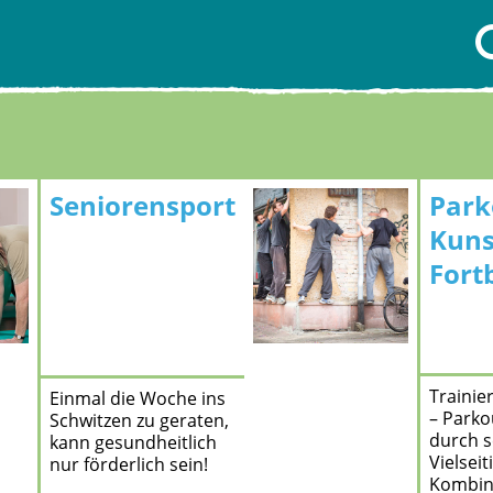
Seniorensport
Park
Kuns
Fort
Trainie
Einmal die Woche ins
– Parko
Schwitzen zu geraten,
durch s
kann gesundheitlich
Vielseit
nur förderlich sein!
Kombin