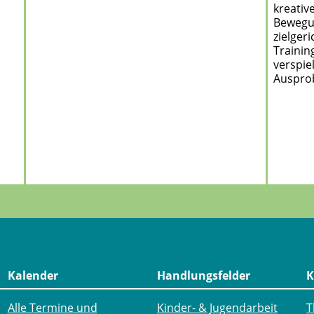
kreativ
Bewegu
zielger
Trainin
verspie
Auspro
Kalender
Handlungsfelder
K
Alle Termine und
Kinder- & Jugendarbeit
T