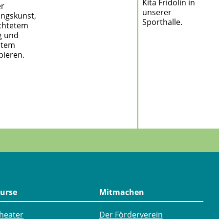
Kita Fridolin in
er
unserer
ngskunst,
Sporthalle.
ichtetem
g und
ltem
bieren.
urse
Mitmachen
heater
Der Förderverein