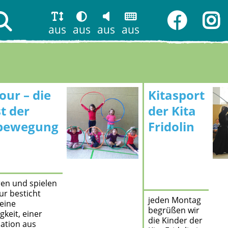
aus
aus
aus
aus
our – die
Kitasport
t der
der Kita
bewegung
Fridolin
ren und spielen
ur besticht
jeden Montag
eine
begrüßen wir
igkeit, einer
die Kinder der
ation aus